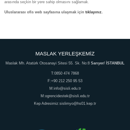
arasında seçkin bir yere sahip olmasını sağlamak.
Uluslararası ofis web sayfasına ulaşmak için
tıklayınız
.
MASLAK YERLEŞKEMİZ
Maslak Mh. Atatürk Otosanayi Sitesi 55. Sk. No:8
Sarıyer/ İSTANBUL
T:0850 474 7868
F:+90 212 250 95 53
M:info@sisli.edu.tr
M:ogrencidestek@sisli.edu.tr
Kep Adresimiz:sislimyo@hs01.kep.tr