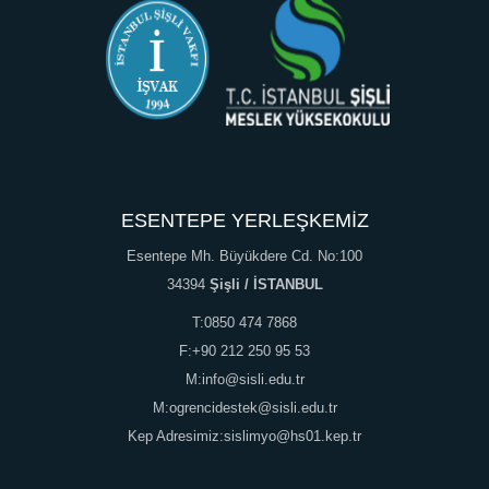
ESENTEPE YERLEŞKEMİZ
Esentepe Mh. Büyükdere Cd. No:100
34394
Şişli / İSTANBUL
T:0850 474 7868
F:+90 212 250 95 53
M:info@sisli.edu.tr
M:ogrencidestek@sisli.edu.tr
Kep Adresimiz:sislimyo@hs01.kep.tr