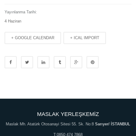
Yayınlanma Tarihi:
4 Haziran
+ GOOGLE CALENDAR
+ ICAL IMPORT
MASLAK YERLEŞKEMİZ
Maslak Mh. Atatürk Otosanayi Sitesi 55. Sk. No:8
Sarıyer/ İSTANBUL
T:0850 474 7868