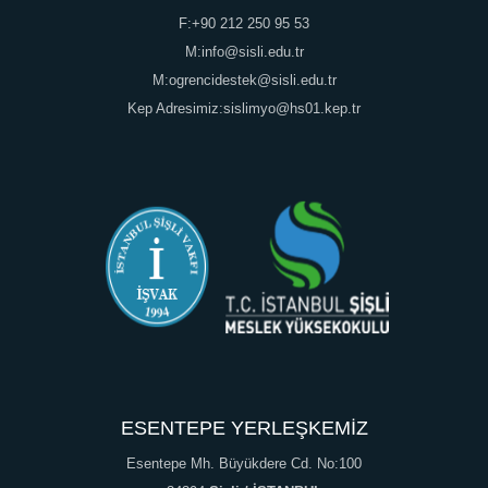
F:+90 212 250 95 53
M:info@sisli.edu.tr
M:ogrencidestek@sisli.edu.tr
Kep Adresimiz:sislimyo@hs01.kep.tr
ESENTEPE YERLEŞKEMİZ
Esentepe Mh. Büyükdere Cd. No:100